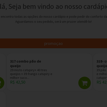
lá, Seja bem vindo ao nosso cardápi
 encontra todas as opções do nosso cardápio e pode pedir do conforto da
Aguardamos o seu pedido, será um prazer atendê-lo!
promoçao
317 combo pão de
318- 
queijo
queij
29 misto catupiry+ 40 tres
39 pão 
queijos + 39 frango catupiry e
e milho
milho+ suco...
catupiry
R$ 42,50
R$ 42