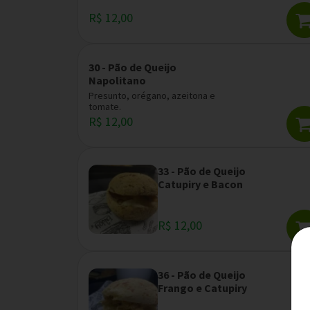
R$ 12,00
30 - Pão de Queijo
Napolitano
Presunto, orégano, azeitona e
tomate.
R$ 12,00
33 - Pão de Queijo
Catupiry e Bacon
R$ 12,00
36 - Pão de Queijo
Frango e Catupiry