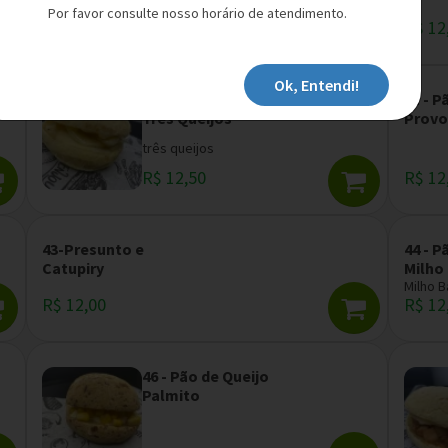
Por favor consulte nosso horário de atendimento.
R$ 12,00
R$ 12
Ok, Entendi!
40 - Pão de Queijo
41 - P
Três Queijos
Provo
três queijos
R$ 12,50
R$ 12
43-Presunto e
44 - P
Catupiry
Milho
Milho 
R$ 12,00
R$ 12
46 - Pão de Queijo
Palmito