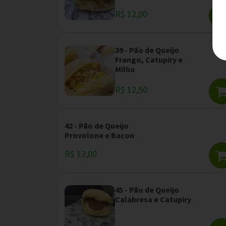
R$ 12,00
39 - Pão de Queijo
Frango, Catupiry e
Milho
R$ 12,50
42 - Pão de Queijo
Provolone e Bacon
R$ 12,00
45 - Pão de Queijo
Calabresa e Catupiry