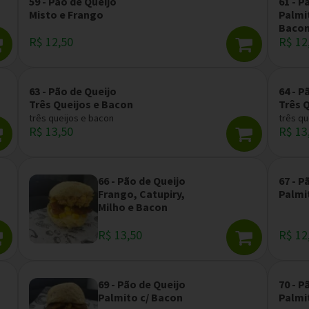
59 - Pão de Queijo
61 - P
Misto e Frango
Palmit
Baco
R$ 12,50
R$ 12
63 - Pão de Queijo
64 - P
Três Queijos e Bacon
Três 
três queijos e bacon
três qu
R$ 13,50
R$ 13
66 - Pão de Queijo
67 - P
Frango, Catupiry,
Palmi
Milho e Bacon
R$ 13,50
R$ 12
69 - Pão de Queijo
70 - P
Palmito c/ Bacon
Palmi