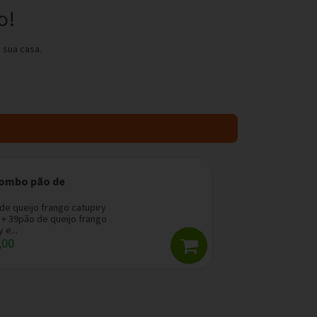
o!
 sua casa.
combo pão de
o
de queijo frango catupiry
 + 39pão de queijo frango
 e...
,00