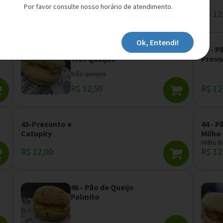
Por favor consulte nosso horário de atendimento.
R$ 12,00
R$ 12
Ok, Entendi!
40 - Pão de Queijo
41 - P
Três Queijos
Provo
três queijos
R$ 12,50
R$ 12
43-Presunto e
44 - P
Catupiry
Milho
Milho 
R$ 12,00
R$ 12
46 - Pão de Queijo
Palmito