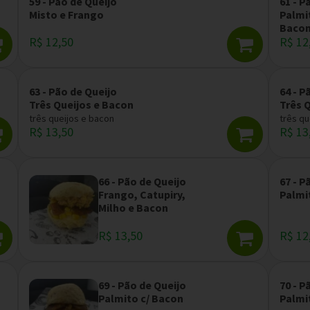
59 - Pão de Queijo
61 - P
Misto e Frango
Palmit
Baco
R$ 12,50
R$ 12
63 - Pão de Queijo
64 - P
Três Queijos e Bacon
Três 
três queijos e bacon
três qu
R$ 13,50
R$ 13
66 - Pão de Queijo
67 - P
Frango, Catupiry,
Palmi
Milho e Bacon
R$ 13,50
R$ 12
69 - Pão de Queijo
70 - P
Palmito c/ Bacon
Palmi