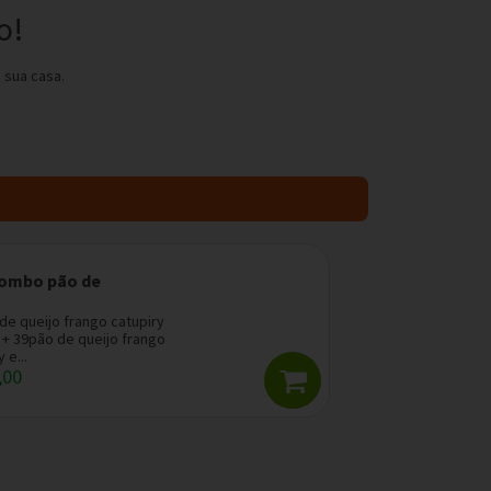
o!
 sua casa.
combo pão de
o
de queijo frango catupiry
 + 39pão de queijo frango
 e...
,00