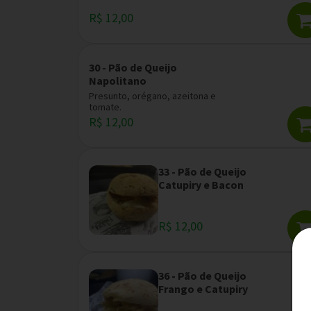
R$ 12,00
30 - Pão de Queijo
Napolitano
Presunto, orégano, azeitona e
tomate.
R$ 12,00
33 - Pão de Queijo
Catupiry e Bacon
R$ 12,00
36 - Pão de Queijo
Frango e Catupiry