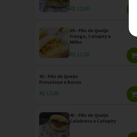
R$ 12,00
39 - Pão de Queijo
Frango, Catupiry e
Milho
R$ 12,50
42 - Pão de Queijo
Provolone e Bacon
R$ 12,00
45 - Pão de Queijo
Calabresa e Catupiry