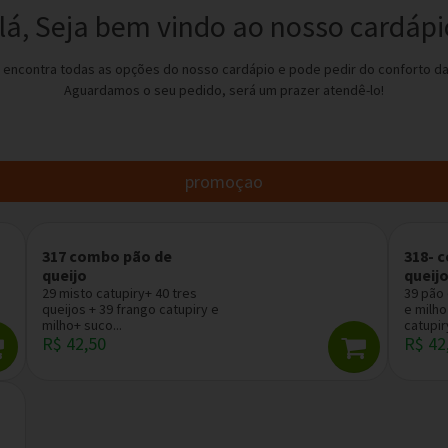
lá, Seja bem vindo ao nosso cardápi
 encontra todas as opções do nosso cardápio e pode pedir do conforto da
Aguardamos o seu pedido, será um prazer atendê-lo!
promoçao
317 combo pão de
318- 
queijo
queij
29 misto catupiry+ 40 tres
39 pão 
queijos + 39 frango catupiry e
e milho
milho+ suco...
catupiry
R$ 42,50
R$ 42